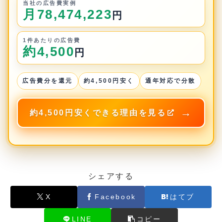
当社の広告費実例
月78,474,223
円
1件あたりの広告費
約4,500
円
広告費分を還元
約4,500円安く
通年対応で分散
約4,500円安くできる理由を見る
シェアする
X
Facebook
はてブ
LINE
コピー