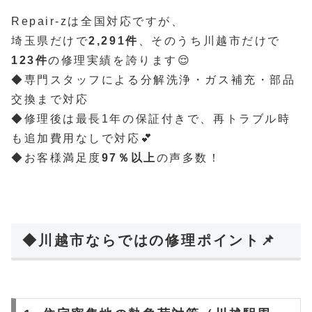
Repair-zは全国対応ですが、
埼玉県だけで
2,291件
、そのうち川越市だけで
123件
の修理実績を誇ります😌
◆専門スタッフによる分解洗浄・ガス補充・部品
交換まで対応
◆修理後は最長1年の保証付きで、再トラブル時
も追加費用なしで対応💕
◆お客様満足度
97％以上
の声多数！
◆川越市ならではの修理ポイント📌