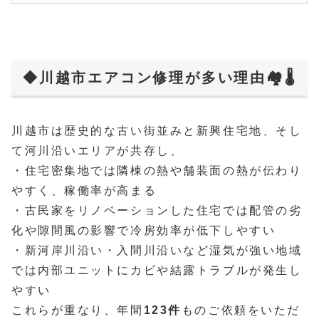
◆川越市エアコン修理が多い理由🏘️🌡️
川越市は歴史的な古い街並みと新興住宅地、そし
て河川沿いエリアが共存し、
・住宅密集地では隣棟の熱や舗装面の熱が伝わり
やすく、稼働率が高まる
・古民家をリノベーションした住宅では配管の劣
化や隙間風の影響で冷房効率が低下しやすい
・新河岸川沿い・入間川沿いなど湿気が強い地域
では内部ユニットにカビや結露トラブルが発生し
やすい
これらが重なり、年間
123件
ものご依頼をいただ