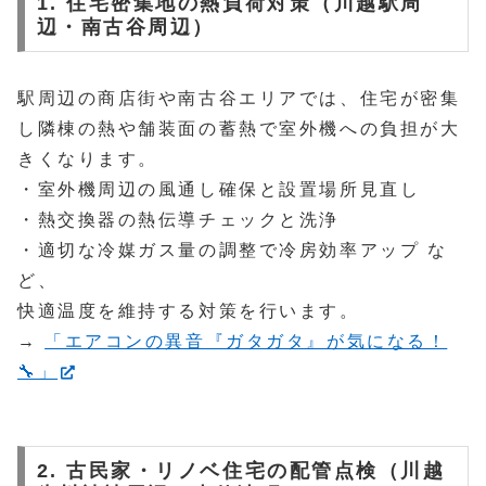
1. 住宅密集地の熱負荷対策（川越駅周
辺・南古谷周辺）
駅周辺の商店街や南古谷エリアでは、住宅が密集
し隣棟の熱や舗装面の蓄熱で室外機への負担が大
きくなります。
・室外機周辺の風通し確保と設置場所見直し
・熱交換器の熱伝導チェックと洗浄
・適切な冷媒ガス量の調整で冷房効率アップ な
ど、
快適温度を維持する対策を行います。
→
「エアコンの異音『ガタガタ』が気になる！
🔧」
2. 古民家・リノベ住宅の配管点検（川越