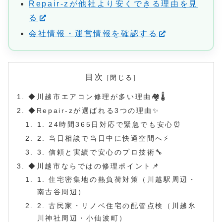
Repair-zが他社より安くできる理由を見
る
会社情報・運営情報を確認する
目次
◆川越市エアコン修理が多い理由🏘️🌡️
◆Repair-zが選ばれる3つの理由✨
1. 24時間365日対応で緊急でも安心⏰
2. 当日相談で当日中に快適空間へ⚡️
3. 信頼と実績で安心のプロ技術🔧
◆川越市ならではの修理ポイント📌
1. 住宅密集地の熱負荷対策（川越駅周辺・
南古谷周辺）
2. 古民家・リノベ住宅の配管点検（川越氷
川神社周辺・小仙波町）