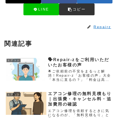
LINE
コピー
Repairz
関連記事
🗣️Repair-zをご利用いただ
エアコン
いたお客様の声
🌟ご依頼前の不安をまるっと解
消！Repair‑z「お客様の声」大全
「本当に直るの？」「料金は高く
ない？」――そんなモヤモヤを吹
き飛ばすには、リアルな修理事例
と喜びの声が一番の説得力✨。こ
エアコン修理の無料見積もり
エアコン
こでは、年間7,000件超の実績を
｜出張費・キャンセル料・追
誇るRepair‑z...
加費用の確認
エアコン修理を依頼するときに気
になるのが、「無料見積もり」と