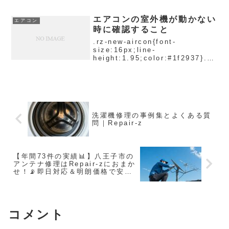
かりのエアコンが全然冷えなく
て…。夏直前なので試運転してみ
たら、むしろ暑い風が出るみたい
エアコンの室外機が動かない
エアコン
で…。工事してくれた業者さんに
時に確認すること
聞いてもよく分からなくて困っ
て...
.rz-new-aircon{font-
size:16px;line-
height:1.95;color:#1f2937}.rz
-new-aircon h2{font-
size:1.42em;margin:2.1em 0
.8em;padd...
洗濯機修理の事例集とよくある質
問｜Repair-z
【年間73件の実績📊】八王子市の
アンテナ修理はRepair-zにおまか
せ！📡即日対応＆明朗価格で安心
サポート✨
コメント