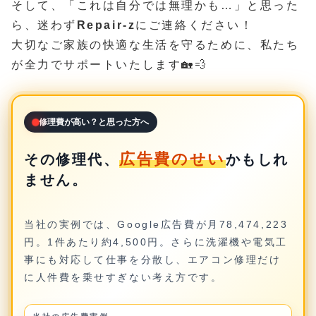
そして、「これは自分では無理かも…」と思った
ら、迷わず
Repair-z
にご連絡ください！
大切なご家族の快適な生活を守るために、私たち
が全力でサポートいたします🏡💨
修理費が高い？と思った方へ
広告費のせい
その修理代、
かもしれ
ません。
当社の実例では、Google広告費が月78,474,223
円。1件あたり約4,500円。さらに洗濯機や電気工
事にも対応して仕事を分散し、エアコン修理だけ
に人件費を乗せすぎない考え方です。