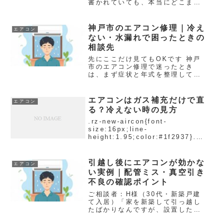
書かれていても、本当にどこまで
無料なのかという点です。出張
費、点検料、キャンセル料、夜間
料金、部品代の扱いが分かりにく
神戸市のエアコン修理｜冷え
エアコン
いと、依頼後の認識違いにつなが
ない・水漏れで困ったときの
ります。 先にここだけ見ても
相談先
OK...
先にここだけ見てもOKです 神戸
市のエアコン修理で迷ったとき
は、まず症状と年式を整理してお
くと相談がスムーズです。費用が
不安な方は、安くできる理由もあ
わせて確認しておくと安心です。
エアコンはガス補充だけで直
エアコン
エアコン修理の原因・費用・判断
る？冷えない時の見方
基準をまとめて見る Repa...
.rz-new-aircon{font-
size:16px;line-
height:1.95;color:#1f2937}.rz
-new-aircon h2{font-
size:1.42em;margin:2.1em 0
.8em;padd...
引越し後にエアコンが効かな
エアコン
い実例｜配管ミス・真空引き
不良の確認ポイント
ご相談者：H様（30代・新築戸建
て入居）「家を新築して引っ越し
たばかりなんですが、設置したば