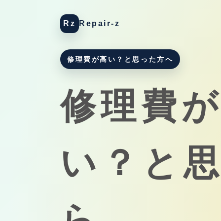
Rz
Repair-z
修理費が高い？と思った方へ
修理費
い？と
ら、