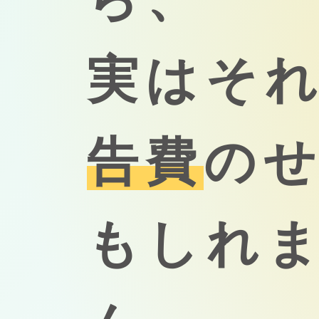
実はそ
告費
の
もしれ