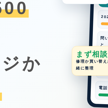
500
2
問
と
まず相談
ージか
修理か買い替え
Re
緒に整理
約
電話