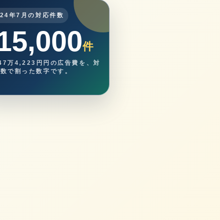
024年7月の対応件数
15,000
円
件
847万4,223円円の広告費を、対
件数で割った数字です。