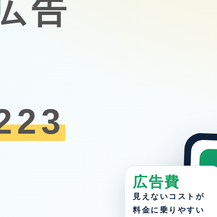
e広告
223
広告費
見えないコストが
7
料金に乗りやすい
=