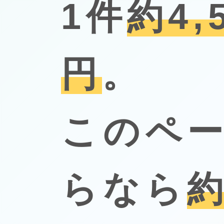
1件
約4,
円
。
このペ
らなら