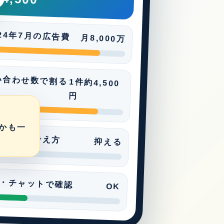
024年7月の広告費
月8,000万
い合わせ数で割る
1件約4,500
円
かも一
pair-zの考え方
抑える
・チャットで確認
OK