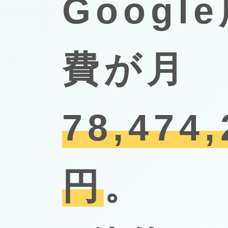
Googl
費が月
78,474,
円
。