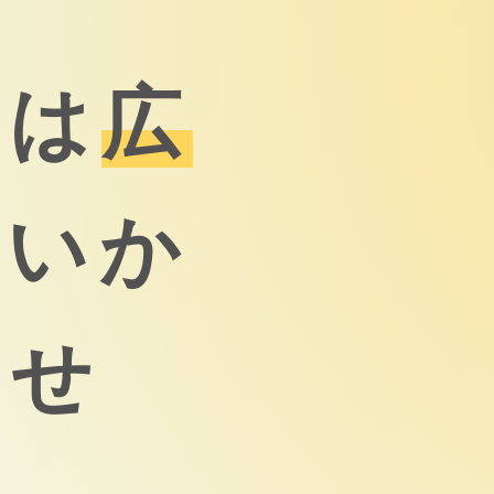
れは
広
せいか
ませ