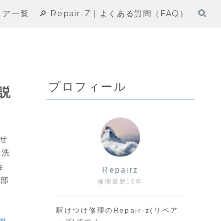
エリア一覧
🔎 Repair-Z｜よくある質問（FAQ）
プロフィール
説
任せ
た洗
会
Repairz
、部
修理屋歴10年
駆けつけ修理のRepair-z(リペア