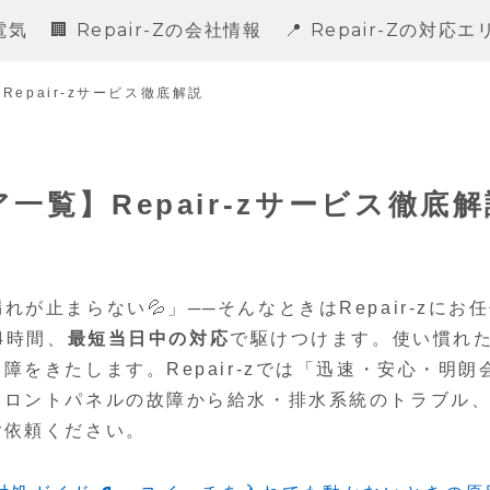
電気
🏢 Repair-Zの会社情報
📍 Repair-Zの対応
epair-zサービス徹底解説
一覧】Repair-zサービス徹底解
が止まらない💦」──そんなときはRepair-zにお
24時間、
最短当日中の対応
で駆けつけます。使い慣れ
をきたします。Repair-zでは「迅速・安心・明朗
フロントパネルの故障から給水・排水系統のトラブル
ご依頼ください。