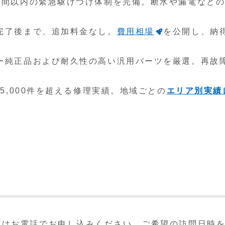
時間以内の緊急駆けつけ体制を完備。断水や漏電など
完了後まで、追加料金なし。
費用相場
を公開し、納
ー純正品および耐久性の高い汎用パーツを厳選。再故
。
計5,000件を超える修理実績。地域ごとの
エリア別実績
くはお電話でお申し込みください。ご希望の訪問日時