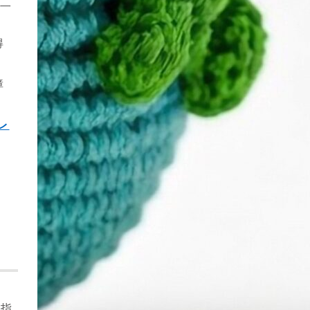
の二
得
障
レ
を指