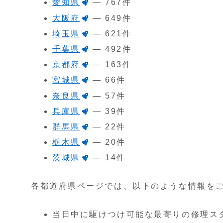
愛知県
— 767件
大阪府
— 649件
埼玉県
— 621件
千葉県
— 492件
京都府
— 163件
宮城県
— 66件
奈良県
— 57件
兵庫県
— 39件
群馬県
— 22件
栃木県
— 20件
茨城県
— 14件
各都道府県ページでは、以下のような情報を
当日中に駆けつけ可能な最寄りの修理ス