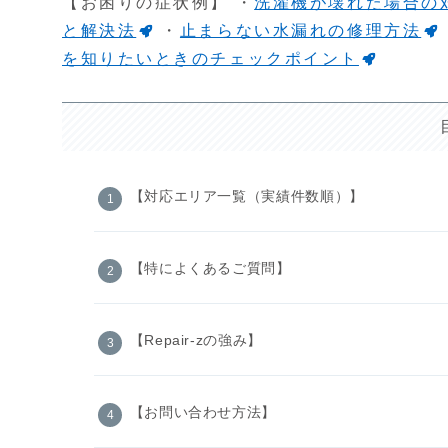
【お困りの症状例】 ・
洗濯機が壊れた場合の
と解決法
・
止まらない水漏れの修理方法
を知りたいときのチェックポイント
【対応エリア一覧（実績件数順）】
【特によくあるご質問】
【Repair-zの強み】
【お問い合わせ方法】