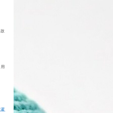
の故
を用
ま
洗濯