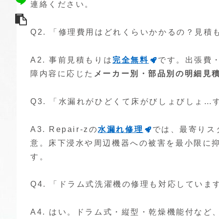
連絡ください。
Q2. 「修理費用はどれくらいかかるの？見
A2. 事前見積もりは
完全無料
です。出張費
障内容に応じた
メーカー別・部品別の明細見
Q3. 「水漏れがひどくて床がびしょびしょ…
A3. Repair-zの
水漏れ修理
では、最寄りス
意。床下浸水や周辺機器への被害を最小限に
す。
Q4. 「ドラム式洗濯機の修理も対応していま
A4. はい。ドラム式・縦型・乾燥機能付など