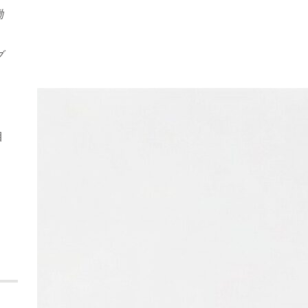
働
ブ
目