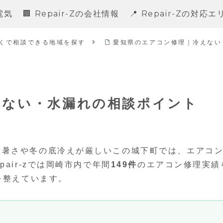
電気
🏢 Repair-Zの会社情報
📍 Repair-Zの対応
くで相談できる地域を探す
愛知県のエアコン修理｜冷えない
えない・水漏れの相談ポイント
し暑さや冬の底冷えが厳しいこの城下町では、エアコ
air-zでは岡崎市内で年間
149件
のエアコン修理実績
を整えています。