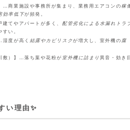
】…商業施設や事務所が集まり、業務用エアコンの
稼
房効率低下
が頻発。
戸建てやアパートが多く、
配管劣化による水漏れトラ
やすい。
…湿度が高く
結露やカビリスク
が増大し、室外機の
腐
川敷）】…落ち葉や花粉が
室外機に詰まり
異音・効き
やすい理由✨