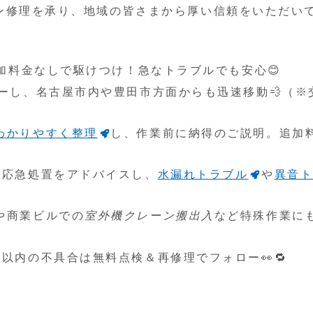
エアコン修理を承り、地域の皆さまから厚い信頼をいただい
追加料金なしで駆けつけ！急なトラブルでも安心😊
ーし、名古屋市内や豊田市方面からも迅速移動💨（※
わかりやすく整理
し、作業前に納得のご説明。追加
で応急処置をアドバイスし、
水漏れトラブル
や
異音
や商業ビルでの
室外機クレーン搬出入
など特殊作業に
以内の不具合は無料点検＆再修理でフォロー👀🔁