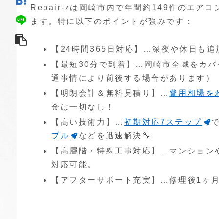
Repair-zは岡崎市内で年間約149件の
ます。特に以下のポイントが強みです：
【24時間365日対応】…深夜や休日も
【最短30分で到着】…岡崎市全域をカバ
通事情により前後する場合があります）
【明朗会計＆無料見積り】…
費用相場を
金は一切なし！
【高い技術力】…
初期対応7ステップ
ブル
などを迅速解決🔧
【高層階・特殊工事対応】…マンション
対応可能。
【アフターサポート充実】…修理後1ヶ月