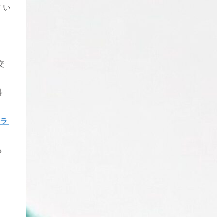
てい
交
料
トラ
も