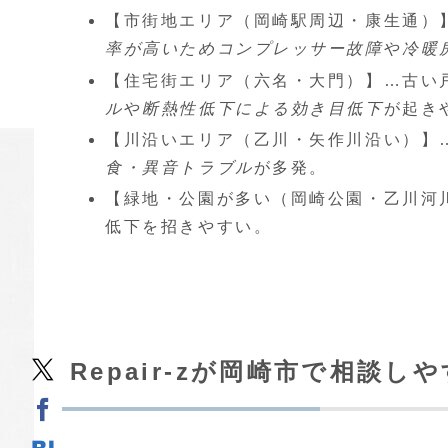
【市街地エリア（岡崎駅周辺・康生通）
率が高いためコンプレッサー故障
や
冷暖
【住宅街エリア（六名・大門）】…古い
ル
や
断熱性低下による効き目低下
が起き
【川沿いエリア（乙川・矢作川沿い）】
食・異音トラブル
が多発。
【緑地・公園が多い（岡崎公園・乙川河
低下を招きやすい。
Repair-zが岡崎市で相談し