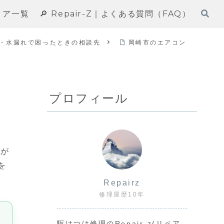
エリア一覧
🔎 Repair-Z｜よくある質問（FAQ）
・水漏れで困ったときの相談先
岡崎市のエアコン
プロフィール
ンが
を
Repairz
修理屋歴10年
駆けつけ修理のRepair-z(リペア