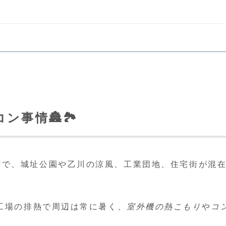
事情🏯🏞️
方で、城址公園や乙川の涼風、工業団地、住宅街が混
工場の排熱で周辺は常に暑く、
室外機の熱こもり
や
コ