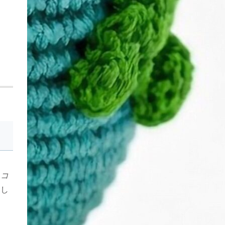
や
コ
めし