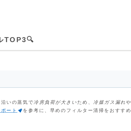
OP3🔍
川沿いの蒸気で
冷房負荷が大きい
ため、
冷媒ガス漏れ
レポート
を参考に、早めのフィルター清掃をおすす