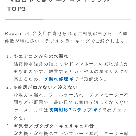
TOP3
Repair-z仙台支店に寄せられるご相談の中から、依頼
件数が特に多いトラブルをランキングでご紹介します。
💦
エアコンからの水漏れ
結露排水経路の詰まりやドレンホースの異物混入が
主な原因です。放置するとカビや床の腐食リスクが
高まるため、
水漏れ修理
で早期解決を。
❄️
冷房が効かない／冷えない
冷媒ガス漏れ、フィルター汚れ、ファンモーター不
調などが原因で、暑い日でも室内が涼しくならない
ケース。まずは
初期対応7ステップ
で簡易チェッ
クを。
🔊
異音／ガタガタ・キュルキュル音
室内機・室外機のファンブレード摩耗、モーター軸