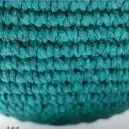
アンテナ
エアコン
ガス給湯器・エコキュート
エコキュート
ガス給湯器
会社情報
実例
施工実績
未分類
洗濯機