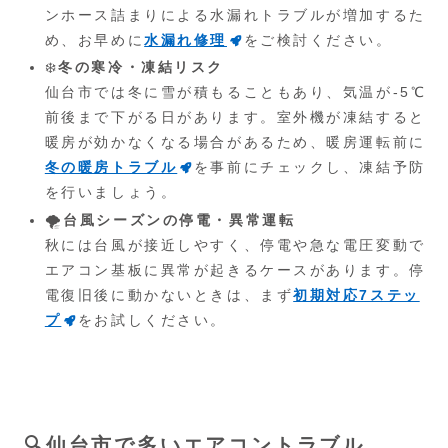
ンホース詰まりによる水漏れトラブルが増加するた
め、お早めに
水漏れ修理
をご検討ください。
❄️
冬の寒冷・凍結リスク
仙台市では冬に雪が積もることもあり、気温が-5℃
前後まで下がる日があります。室外機が凍結すると
暖房が効かなくなる場合があるため、暖房運転前に
冬の暖房トラブル
を事前にチェックし、凍結予防
を行いましょう。
🌪️
台風シーズンの停電・異常運転
秋には台風が接近しやすく、停電や急な電圧変動で
エアコン基板に異常が起きるケースがあります。停
電復旧後に動かないときは、まず
初期対応7ステッ
プ
をお試しください。
🔍仙台市で多いエアコントラブル