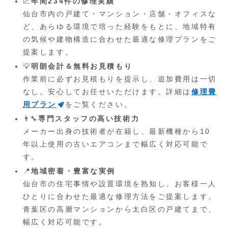
📈
年間234件の修理実績
仙台市内の戸建て・マンション・店舗・オフィスな
ど、あらゆる環境で培った経験をもとに、地域特有
の気候や建物構造に合わせた最適な修理プランをご
提案します。
💡
明朗会計＆無料お見積もり
作業前に必ずお見積もりを提示し、追加費用は一切
なし。安心してお任せいただけます。詳細は
修理費
用プラン
をご覧ください。
👨‍🔧
専門スタッフの高い技術力
メーカー出身の技術者が在籍し、最新機種から10
年以上使用の古いエアコンまで幅広く対応可能で
す。
📍
地域密着・豊富な実例
仙台市の住宅事情や設置環境を熟知し、お客様一人
ひとりに合わせた最適な修理方法をご提案します。
青葉区の高層マンションから太白区の戸建てまで、
幅広く対応可能です。