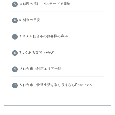
🚶修理の流れ：4ステップで簡単
💴料金の目安
👨‍👩‍👧‍👦仙台市のお客様の声📣
❓よくある質問（FAQ）
📍仙台市内対応エリア一覧
🔧仙台市で快適生活を取り戻すならRepair-zへ！