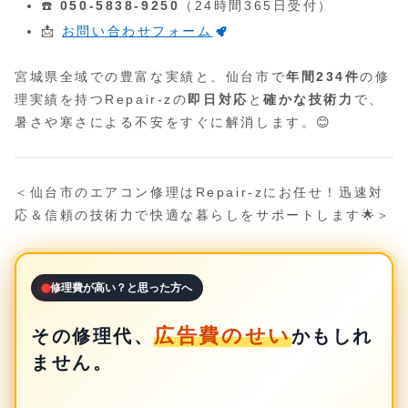
☎️
050-5838-9250
（24時間365日受付）
📩
お問い合わせフォーム
宮城県全域での豊富な実績と、仙台市で
年間234件
の修
理実績を持つRepair-zの
即日対応
と
確かな技術力
で、
暑さや寒さによる不安をすぐに解消します。😊
＜仙台市のエアコン修理はRepair-zにお任せ！迅速対
応＆信頼の技術力で快適な暮らしをサポートします🌟＞
修理費が高い？と思った方へ
広告費のせい
その修理代、
かもしれ
ません。