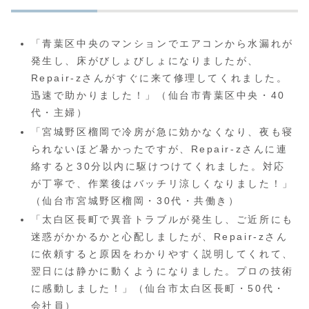
「青葉区中央のマンションでエアコンから水漏れが
発生し、床がびしょびしょになりましたが、
Repair-zさんがすぐに来て修理してくれました。
迅速で助かりました！」（仙台市青葉区中央・40
代・主婦）
「宮城野区榴岡で冷房が急に効かなくなり、夜も寝
られないほど暑かったですが、Repair-zさんに連
絡すると30分以内に駆けつけてくれました。対応
が丁寧で、作業後はバッチリ涼しくなりました！」
（仙台市宮城野区榴岡・30代・共働き）
「太白区長町で異音トラブルが発生し、ご近所にも
迷惑がかかるかと心配しましたが、Repair-zさん
に依頼すると原因をわかりやすく説明してくれて、
翌日には静かに動くようになりました。プロの技術
に感動しました！」（仙台市太白区長町・50代・
会社員）