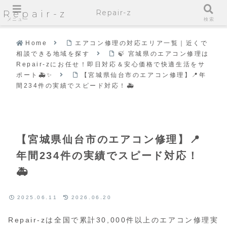
Repair-z
Repair-z
メニュー
検索
Home
エアコン修理の対応エリア一覧｜近くで
相談できる地域を探す
🍃 宮城県のエアコン修理は
Repair-zにお任せ！即日対応＆安心価格で快適生活をサ
ポート🚑✨
【宮城県仙台市のエアコン修理】📍年
間234件の実績でスピード対応！🚑
【宮城県仙台市のエアコン修理】📍
年間234件の実績でスピード対応！
🚑
2025.06.11
2026.06.20
Repair-zは全国で累計30,000件以上のエアコン修理実