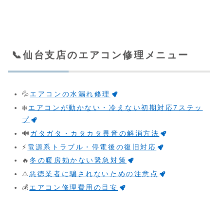
📞仙台支店のエアコン修理メニュー
💦
エアコンの水漏れ修理
❄️
エアコンが動かない・冷えない初期対応7ステッ
プ
🔊
ガタガタ・カタカタ異音の解消方法
⚡
電源系トラブル・停電後の復旧対応
🔥
冬の暖房効かない緊急対策
⚠️
悪徳業者に騙されないための注意点
💰
エアコン修理費用の目安