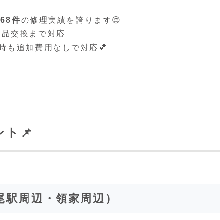
で
68件
の修理実績を誇ります😌
部品交換まで対応
時も追加費用なしで対応💕
ト📌
上尾駅周辺・領家周辺）