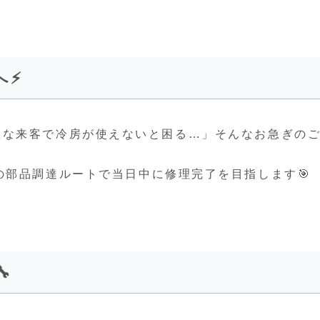
⚡️
急な来客で冷房が使えないと困る…」そんなお急ぎの
の部品調達ルートで当日中に修理完了を目指します🎯
