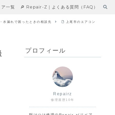
エリア一覧
🔎 Repair-Z｜よくある質問（FAQ）
・水漏れで困ったときの相談先
上尾市のエアコン
プロフィール
談
Repairz
修理屋歴10年
駆けつけ修理のRepair-z(リペア