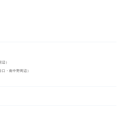
周辺）
大谷口・南中野周辺）
）