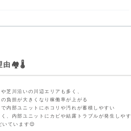
️🌡️
川や芝川沿いの川辺エリアも多く、
機の負担が大きくなり稼働率が上がる
働で内部ユニットにホコリや汚れが蓄積しやすい
高く、内部ユニットにカビや結露トラブルが発生しや
いています😌