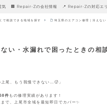
電気
🏢 Repair-Zの会社情報
📍 Repair-Zの対応
くで相談できる地域を探す
埼玉県のエアコン修理｜冷えない
えない・水漏れで困ったときの相
の上尾、もう我慢できない…🥵」
68件
もの修理実績があります！
域まで、上尾市全域を最短即日でカバー✨