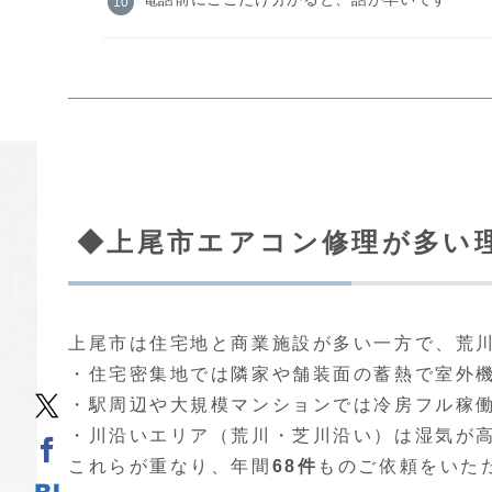
◆上尾市エアコン修理が多い理由🏘
上尾市は住宅地と商業施設が多い一方で、荒
・住宅密集地では隣家や舗装面の蓄熱で室外
・駅周辺や大規模マンションでは冷房フル稼
・川沿いエリア（荒川・芝川沿い）は湿気が
これらが重なり、年間
68件
ものご依頼をいただ