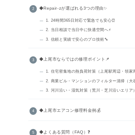
◆Repair-zが選ばれる3つの理由✨
1. 24時間365日対応で緊急でも安心⏰
2. 当日相談で当日中に快適空間へ⚡️
3. 信頼と実績で安心のプロ技術🔧
◆上尾市ならではの修理ポイント📌
1. 住宅密集地の熱負荷対策（上尾駅周辺・領家
2. 商業ビル・マンションのフィルター清掃（
3. 河川沿い・湿気対策（荒川・芝川沿いエリア
◆上尾市エアコン修理料金例💰
◆よくある質問（FAQ）❓