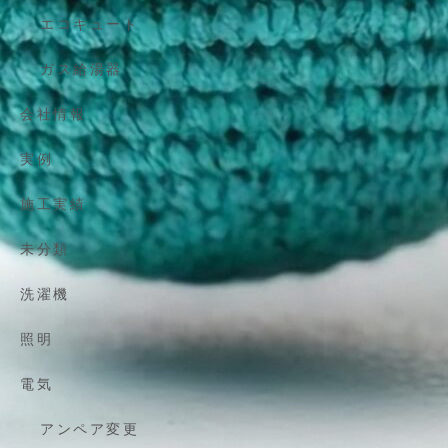
エコキュート
ガス給湯器
会社情報
実例
施工実績
未分類
洗濯機
照明
電気
アンペア変更