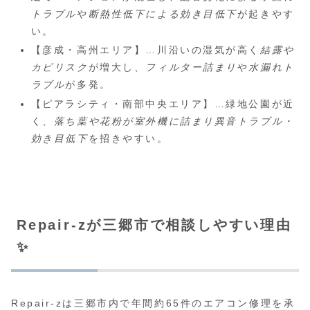
トラブル
や
断熱性低下による効き目低下
が起きやす
い。
【彦成・高州エリア】…川沿いの湿気が高く
結露や
カビリスク
が増大し、
フィルター詰まり
や
水漏れト
ラブル
が多発。
【ピアラシティ・南部中央エリア】…緑地公園が近
く、
落ち葉や花粉が室外機に詰まり
異音トラブル・
効き目低下
を招きやすい。
Repair-zが三郷市で相談しやすい理由
✨
Repair-zは三郷市内で年間約65件のエアコン修理を承