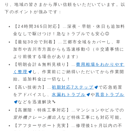
り、地域の皆さまから厚い信頼をいただいています。以
下のポイントが強みです：
【24時間365日対応】…深夜・早朝・休日も追加料
金なしで駆けつけ！急なトラブルでも安心😊
【最短30分で到着】…三郷市全域をカバーし、草
加市や吉川市方面からも迅速移動💨（※交通事情に
より前後する場合があります）
【明朗会計＆無料見積り】…
費用相場をわかりやす
く整理
し、作業前にご納得いただいてから作業開
始。追加料金は一切なし！
【高い技術力】…
初期対応7ステップ
で応急処置
をアドバイスし、
水漏れトラブル
や
異音トラブル
などを迅速解決🔧
【高層階・特殊工事対応】…マンションやビルでの
室外機クレーン搬出入
など特殊工事にも対応可能。
【アフターサポート充実】…修理後1ヶ月以内の不