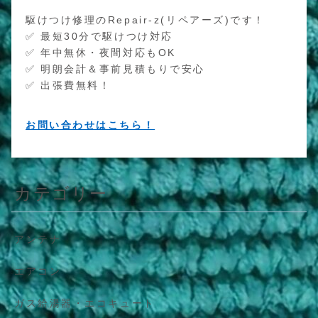
駆けつけ修理のRepair-z(リペアーズ)です！
✅ 最短30分で駆けつけ対応
✅ 年中無休・夜間対応もOK
✅ 明朗会計＆事前見積もりで安心
✅ 出張費無料！
お問い合わせはこちら！
カテゴリー
アンテナ
エアコン
ガス給湯器・エコキュート