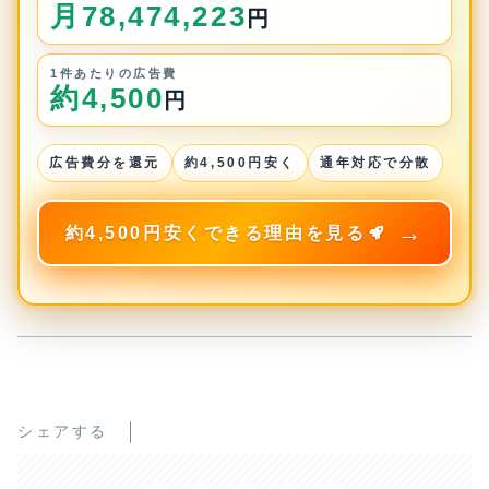
月78,474,223
円
1件あたりの広告費
約4,500
円
広告費分を還元
約4,500円安く
通年対応で分散
約4,500円安くできる理由を見る
シェアする