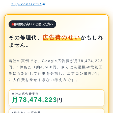
z.jp/contact2/
修理費が高い？と思った方へ
広告費のせい
その修理代、
かもしれ
ません。
当社の実例では、Google広告費が月78,474,223
円。1件あたり約4,500円。さらに洗濯機や電気工
事にも対応して仕事を分散し、エアコン修理だけ
に人件費を乗せすぎない考え方です。
当社の広告費実例
月78,474,223
円
1件あたりの広告費