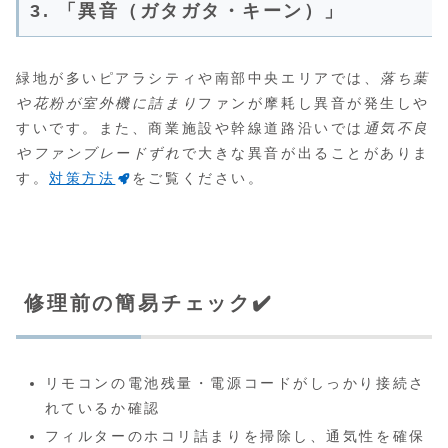
3. 「異音（ガタガタ・キーン）」
緑地が多いピアラシティや南部中央エリアでは、
落ち葉
や花粉が室外機に詰まり
ファンが摩耗し異音が発生しや
すいです。また、商業施設や幹線道路沿いでは
通気不良
やファンブレードずれ
で大きな異音が出ることがありま
す。
対策方法
をご覧ください。
修理前の簡易チェック✔️
リモコンの電池残量・電源コードがしっかり接続さ
れているか確認
フィルターのホコリ詰まりを掃除し、通気性を確保