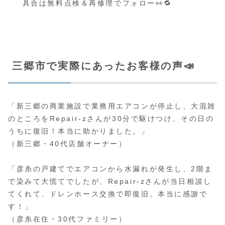
具合は無料点検＆再修理でフォロー👀🔁
三郷市で実際にあったお客様の声📣
「新三郷の商業施設で業務用エアコンが停止し、大混雑
のところをRepair-zさんが30分で駆けつけ、その日の
うちに復旧！本当に助かりました。」
（新三郷・40代店舗オーナー）
「彦糸の戸建てでエアコンから水漏れが発生し、2階ま
で染みて大慌てでしたが、Repair-zさんが当日相談し
てくれて、ドレンホース交換で即復旧。本当に感謝で
す！」
（彦糸在住・30代ファミリー）