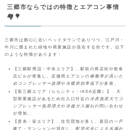
三郷市ならではの特徴とエアコン事情
🏘️🌳
三郷市は都心に近いベッドタウンでありつつ、江戸川・
中川に囲まれた緑地や商業施設が混在する街です。以下
のような特徴があります：
【三郷駅周辺・中央エリア】…駅前の商店街や飲食
店ビルが密集し、店舗用エアコンの
稼働率が高いた
めコンプレッサー故障
や
冷暖房効率低下
が多発。
【新三郷エリア（ららシティ・IKEA近隣）】…大
型商業施設があるため出入口付近の
冷房負荷大
で
コ
ンプレッサー負荷増大
や
冷媒ガス漏れ
の問い合わせ
が増加。
【彦糸・栄エリア】…住宅団地が多く、新旧の一戸
建て・マンションが混在し、
配管劣化による水漏れ