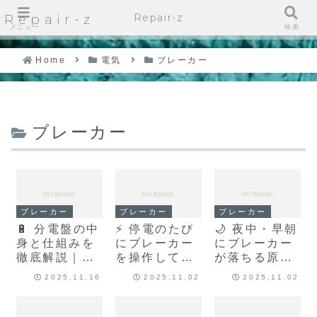
Repair-z
Repair-z
メニュー
検索
Home
電気
ブレーカー
ブレーカー
ブレーカー
ブレーカー
ブレーカー
🔋 分電盤の中
⚡ 停電のたび
🌙 夜中・早朝
身と仕組みを
にブレーカー
にブレーカー
徹底解説｜各
を操作してい
が落ちる原因
ブレーカーの
ませんか？正
は？時間帯別
2025.11.16
2025.11.02
2025.11.02
役割とは？
しい使い方を
トラブル解説
解説