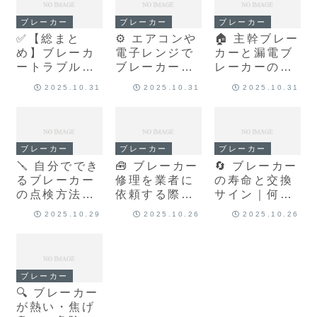
ブレーカー
ブレーカー
ブレーカー
✅【総まと
⚙️ エアコンや
🏠 主幹ブレー
め】ブレーカ
電子レンジで
カーと漏電ブ
ートラブル完
ブレーカーが
レーカーの違
全ガイド｜
落ちる！家電
いを徹底解
2025.10.31
2025.10.31
2025.10.31
Repair-zが解
別の原因と対
説！
決する安心の
策
仕組み
ブレーカー
ブレーカー
ブレーカー
🪛 自分ででき
🧰 ブレーカー
🔄 ブレーカー
るブレーカー
修理を業者に
の寿命と交換
の点検方法と
依頼する際の
サイン｜何年
注意点
注意点と費用
で交換すべ
2025.10.29
2025.10.26
2025.10.26
相場
き？
ブレーカー
🔍 ブレーカー
が熱い・焦げ