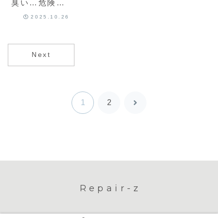
臭い…危険サ
インを見逃さ
2025.10.26
ない！
Next
1
2
次
へ
Repair-z