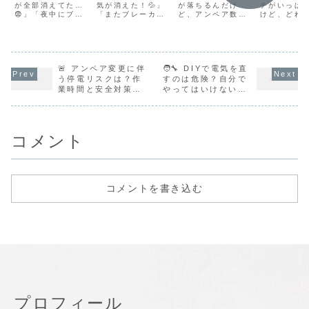
トラブル解説
が全部消えてた…
の停電でも慌
気が消えた！💦」
代はどう変わ
が落ちるんだけ
説！
チがいっぱ
😨」「夜中にブレ
「またブレーカー
ど、アンペア数を
けど、どれ
てない！
る？
ーカーが落ちて、
が落ちた…」――
上げた方がいい
れ？💦」「
冷蔵庫が止まって
そんな経験、あり
の？」「契約容量
レーカーと
た…！」そんな経
ませんか？特に共
を上げると電気代
レーカーっ
験、ありません
働き家庭や主婦の
が高くなるって本
違うの？」
か？実は、夜中や
方にとって、朝の
当？」そんな疑問
疑問をお持
早朝にブレーカー
🚨 アンペア変更に伴
忙しい時間帯や夕
🧑‍🔧 DIYで電気を直
を持っている方
方、多いの
が落ちるのは“偶
飯の支度中に電気
へ、この記事でス
いでしょう
う停電リスクは？作
すのは危険？自分で
然”ではありませ
が落ちると本当に
ッキリ解説します
段はあまり
業時間と安全対策｜
やってはいけない修
ん。この時間帯に
困りますよね。こ
💡ブレーカーの容
ない分電盤
Repair-z
理とは【プロが徹底
は、家庭内で電気
の記事では、ブレ
量（アンペア数）
すが、電気
解説】
の使い方や環境に
ーカーが落ちる主
は、家庭で使える
ルが起きた
特有の原因が潜ん
な原因と正しい
電気の“上限”。自
は命綱のよ
で...
対...
宅の...
在で...
コメント
コメントを書き込む
プロフィール