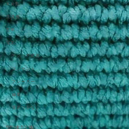
未分類
洗濯機
照明
電気
アンペア変更
コンセント
ブレーカー
漏電
電気つかない
関連記事