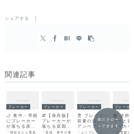
シェアする
関連記事
ブレーカー
ブレーカー
ブレーカー
ブレーカ
🌙 夜中・早朝
🧯【保存版】
🧾 ブレーカー
🏠 主幹
横スクロー
にブレーカー
ブレーカーが
容量の目安｜
カーと漏
が落ちる原因
落ちる原因と
アンペア数を
レーカー
ルできます
は？時間帯別
対処法｜突然
上げると電気
いを徹底
「朝起きたら電気
「突然、家中の電
「よくブレーカー
「分電盤の