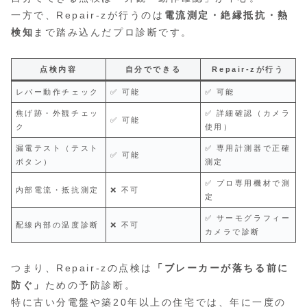
一方で、Repair-zが行うのは
電流測定・絶縁抵抗・熱
検知
まで踏み込んだプロ診断です。
点検内容
自分でできる
Repair-zが行う
レバー動作チェック
✅ 可能
✅ 可能
焦げ跡・外観チェッ
✅ 詳細確認（カメラ
✅ 可能
ク
使用）
漏電テスト（テスト
✅ 専用計測器で正確
✅ 可能
ボタン）
測定
✅ プロ専用機材で測
内部電流・抵抗測定
❌ 不可
定
✅ サーモグラフィー
配線内部の温度診断
❌ 不可
カメラで診断
つまり、Repair-zの点検は
「ブレーカーが落ちる前に
防ぐ」
ための予防診断。
特に古い分電盤や築20年以上の住宅では、年に一度の