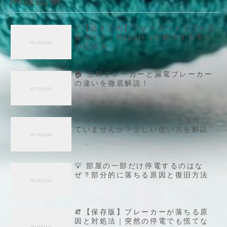
✅【総まとめ】ブレーカートラブル完
全ガイド｜Repair-zが解決する安心
の仕組み
🏠 主幹ブレーカーと漏電ブレーカー
の違いを徹底解説！
⚡ 停電のたびにブレーカーを操作し
ていませんか？正しい使い方を解説
💡 部屋の一部だけ停電するのはな
ぜ？部分的に落ちる原因と復旧方法
🧯【保存版】ブレーカーが落ちる原
因と対処法｜突然の停電でも慌てな