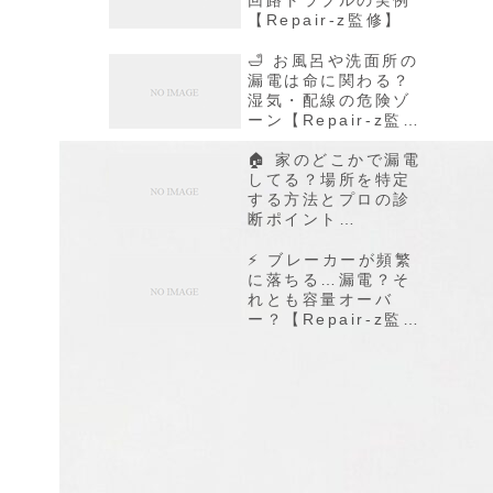
【Repair-z監修】
🛁 お風呂や洗面所の
漏電は命に関わる？
湿気・配線の危険ゾ
ーン【Repair-z監
修】
🏠 家のどこかで漏電
してる？場所を特定
する方法とプロの診
断ポイント
【Repair-z監修】
⚡️ ブレーカーが頻繁
に落ちる…漏電？そ
れとも容量オーバ
ー？【Repair-z監
修】