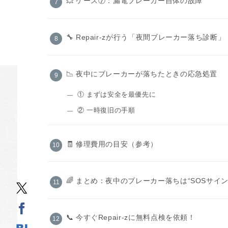
💥 ケース⑦：漏電ブレーカー自体の故障
🔧 Repair-zが行う「夜間ブレーカー落ち診断」
📉 夜中にブレーカーが落ちたときの応急処置
① まずは安全を最優先に
② 一時復旧の手順
🧾 修理費用の目安（参考）
🌈 まとめ：夜中のブレーカー落ちは“SOSサイン
📞 今すぐRepair-zに無料点検を依頼！