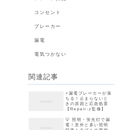
コンセント
ブレーカー
漏電
電気つかない
関連記事
⚡️漏電ブレーカーが落
ちる！止まらないと
きの原因と応急処置
【Repair-z監修】
💡 照明・蛍光灯で漏
電！意外と多い照明
回路トラブルの実例