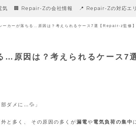
電気
🏢 Repair-Zの会社情報
📍 Repair-Zの対応
ブレーカーが落ちる…原因は？考えられるケース7選【Repair-z監修
ちる…原因は？考えられるケース7
部ダメに…💦」
外と多く、 その原因の多くが
漏電
や
電気負荷の集中