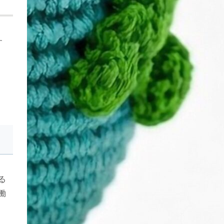
す
る
働