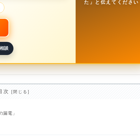
た」と伝えてください
散
相談
目次
の漏電」