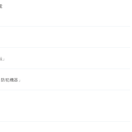
電
転」
・防犯機器」