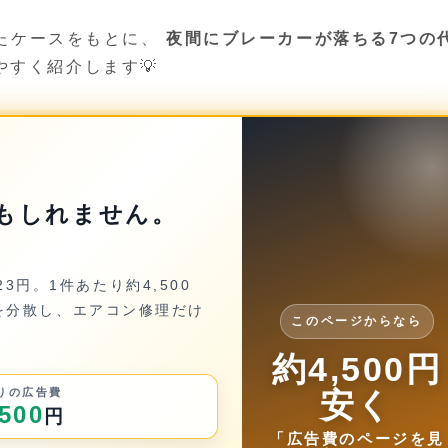
きたケースをもとに、
夜間にブレーカーが落ちる7つの
やすく紹介します💡
もしれません。
23円。1件あたり約4,500
を分散し、エアコン修理だけ
このページからなら
約4,500円
りの広告費
安く
500
円
「広告費のページを見