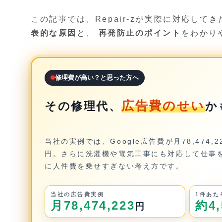
この記事では、Repair-zが実際に対応して
表的な原因
と、
再発防止のポイント
をわかり
修理費が高い？と思った方へ
広告費のせい
その修理代、
か
当社の実例では、Google広告費が月78,474,2
円。さらに洗濯機や電気工事にも対応して仕事
に人件費を乗せすぎない考え方です。
当社の広告費実例
1件あた
月78,474,223
約4,
円