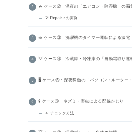
🔥 ケース②：深夜の「エアコン・除湿機」の漏
💡 Repair-zの実例
🧺 ケース③：洗濯機のタイマー運転による漏電
💡 ケース④：冷蔵庫・冷凍庫の「自動霜取り運
🖥 ケース⑤：深夜稼働の「パソコン・ルーター
🕯 ケース⑥：ネズミ・害虫による配線かじり
🔹 チェック方法