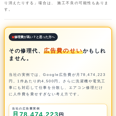
り消えたりする」場合は、 施工不良の可能性もありま
す。
修理費が高い？と思った方へ
広告費のせい
その修理代、
かもしれ
ません。
当社の実例では、Google広告費が月78,474,223
円。1件あたり約4,500円。さらに洗濯機や電気工
事にも対応して仕事を分散し、エアコン修理だけ
に人件費を乗せすぎない考え方です。
当社の広告費実例
月78,474,223
円