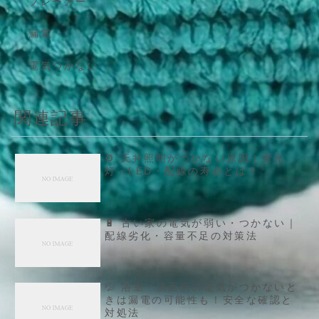
ブレーカー
漏電
電気つかない
関連記事
⚙️ 天井照明がつかない原因｜蛍光
灯・LED・配線の寿命とは？
🔋 古い家の電気が弱い・つかない｜
配線劣化・容量不足の対策法
💦 浴室・洗面所の電気がつかないと
きは漏電の可能性も！安全な確認と
対処法