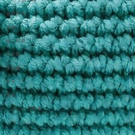
ガス給湯器
会社情報
実例
施工実績
未分類
洗濯機
照明
電気
アンペア変更
コンセント