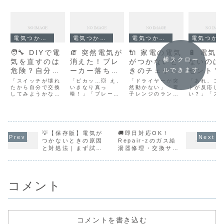
電気つかない
電気つかない
電気つかない
電気つかない
🧑‍🔧 DIYで電
🧯 突然電気が
🔌 家電の電気
🔋 電気
横スクロー
気を直すのは
消えた！ブレ
がつかないと
ないのは
危険？自分で
ーカー落ち以
きのチェック
セント？
ルできます
やってはいけ
外の「意外な
ポイント｜コ
込み口ト
「スイッチが壊れ
「ピカッ…💥 え、
「ドライヤーが突
「あれ、コ
ない修理とは
たから自分で交換
原因」と安全
いきなり真っ
ンセント・内
然動かない」「電
ルの見分
トが反応し
してみようかな」
暗！」「ブレーカ
子レンジのランプ
い？」「ス
【プロが徹底
な対処法
部故障の見分
と安全な
「電気つかないけ
ーは落ちてないの
がつかない」「テ
ドライヤー
解説】
け方
法
ど、ちょっと開け
に部屋の電気が消
レビがうんともす
ない！」😨
て見ても大丈夫で
えた…」——そん
んとも言わない」
な“電気が来
しょ？」💡…その
な“想定外”のトラ
📺💦 そんな“家電
い”瞬間、焦
気持ち、よくわか
ブル、ありません
が反応しない”瞬
よね。でも
ります。 最近では
💡【保存版】電気が
か？実は、ブレー
🚚即日対応OK！
間、焦りますよ
ください。 
DIY動画も多く、
カーが落ちていな
ね。でもご安心く
コンセント
つかないときの原因
Repair-zのガス給
簡単そうに見える
いのに電気が消え
ださい。 Repair-
しない原因
と対処法｜まず試す
湯器修理・交換サー
電気修理。 しかし
る原因はたくさん
zでは年間を通して
は、落ち着
べきチェックリスト
ビスの流れ【見積無
実際には、一歩間
あります。しか
「家電の電気がつ
番に確認す
料】
違えると感電・火
も、放置すると火
かない」というご
で特定でき
災・法律違...
災・感電のリスク
相談を...
この記事で
に...
庭...
コメント
コメントを書き込む