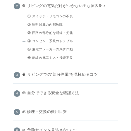
⚙️ リビングの電気だけがつかない主な原因6つ
① スイッチ・リモコンの不良
② 照明器具の内部故障
③ 回路の部分的な断線・劣化
④ コンセント系統のトラブル
⑤ 漏電ブレーカーの局所作動
⑥ 配線の施工ミス・接続不良
🧠 リビングでの“部分停電”を見極めるコツ
🧰 自分でできる安全な確認方法
💰 修理・交換の費用目安
🧯 危険サインを見逃さないで！