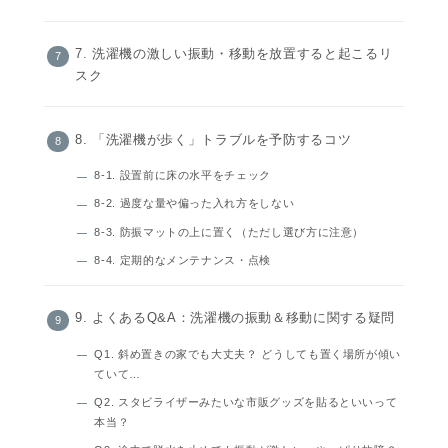
7. 洗濯機の激しい振動・移動を放置すると起こるリ
スク
8. 「洗濯機が歩く」トラブルを予防するコツ
8-1. 設置前に床の水平をチェック
8-2. 過度な量や偏った入れ方をしない
8-3. 防振マットの上に置く（ただし選び方に注意）
8-4. 定期的なメンテナンス・点検
9. よくあるQ&A：洗濯機の振動＆移動に関する疑問
Q1. 斜め置きの家でも大丈夫？ どうしても置く場所が傾い
ていて…
Q2. スタビライザーみたいな市販グッズを貼るといいって
本当？