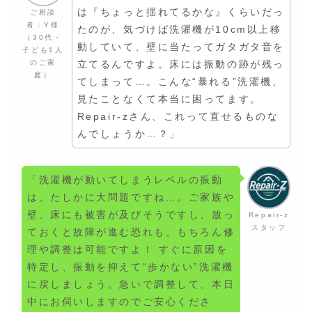
は『ちょっと揺れてるかな』くらいだっ
ご相談
者：Y様
たのが、気づけば洗濯機が10cm以上移
（30代・
動していて、壁に当たってガタガタ音を
子ども1人
のご家
立てるんですよ。床には振動の跡が残っ
庭）
てしまって…。こんな“暴れる”洗濯機、
見たことなくて本当に困ってます。
Repair-zさん、これって直せるものな
んでしょうか…？」
「洗濯機が動いてしまうレベルの振動
は、たしかに大問題ですね…。ご家族や
壁、床にも被害が及びそうですし、放っ
Repair-z
スタッフ
ておくと故障が進む恐れも。もちろん修
理や調整は可能ですよ！ すぐに原因を
特定し、振動を抑えて“歩かない”洗濯機
に戻しましょう。急いで調整して、本日
中にお伺いしますのでご安心くださ