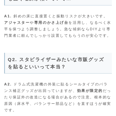
A1.
斜めの床に直接置くと振動リスクが大きいです。
アジャスター
や
専用のかさ上げ台
を活用し、なるべく水
平を保つよう調整しましょう。急な傾斜ならDIYより専
門業者に頼んでしっかり設置してもらうのが安心です。
Q2. スタビライザーみたいな市販グッズ
を貼るといいって本当？
A2.
ドラム式洗濯機の外装に貼るシールタイプのバラ
ンス補正グッズが出回っていますが、
効果が限定的
だっ
たり保証外の改造になる場合があるので注意。根本的な
原因（床水平、バランサー部品など）を直すほうが確実
です。