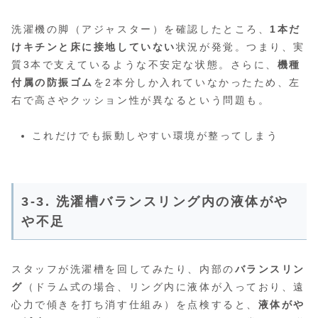
洗濯機の脚（アジャスター）を確認したところ、
1本だ
けキチンと床に接地していない
状況が発覚。つまり、実
質3本で支えているような不安定な状態。さらに、
機種
付属の防振ゴム
を2本分しか入れていなかったため、左
右で高さやクッション性が異なるという問題も。
これだけでも振動しやすい環境が整ってしまう
3-3. 洗濯槽バランスリング内の液体がや
や不足
スタッフが洗濯槽を回してみたり、内部の
バランスリン
グ
（ドラム式の場合、リング内に液体が入っており、遠
心力で傾きを打ち消す仕組み）を点検すると、
液体がや