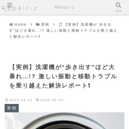
Repair-z
Repair-z
メニュー
検索
Home
実例
【実例】洗濯機が“歩き出
す”ほど大暴れ…!? 激しい振動と移動トラブルを乗り越え
た解決レポート❗️
【実例】洗濯機が“歩き出す”ほど大
暴れ…!? 激しい振動と移動トラブル
を乗り越えた解決レポート❗️
2025.04.10
2026.06.20
実例