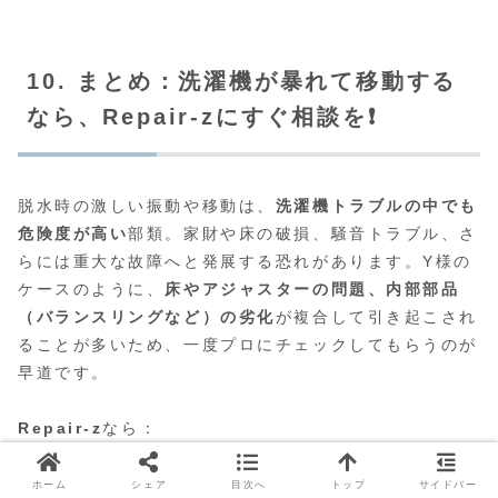
10. まとめ：洗濯機が暴れて移動する
なら、Repair-zにすぐ相談を❗️
脱水時の激しい振動や移動は、
洗濯機トラブルの中でも
危険度が高い
部類。家財や床の破損、騒音トラブル、さ
らには重大な故障へと発展する恐れがあります。Y様の
ケースのように、
床やアジャスターの問題、内部部品
（バランスリングなど）の劣化
が複合して引き起こされ
ることが多いため、一度プロにチェックしてもらうのが
早道です。
Repair-z
なら：
24時間365日対応
で緊急の洗濯機振動トラブルにも
ホーム
シェア
目次へ
トップ
サイドバー