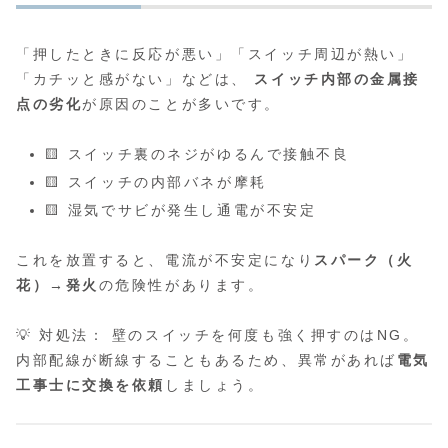
「押したときに反応が悪い」「スイッチ周辺が熱い」
「カチッと感がない」などは、
スイッチ内部の金属接
点の劣化
が原因のことが多いです。
🟨 スイッチ裏のネジがゆるんで接触不良
🟨 スイッチの内部バネが摩耗
🟨 湿気でサビが発生し通電が不安定
これを放置すると、電流が不安定になり
スパーク（火
花）→発火
の危険性があります。
💡 対処法： 壁のスイッチを何度も強く押すのはNG。
内部配線が断線することもあるため、異常があれば
電気
工事士に交換を依頼
しましょう。