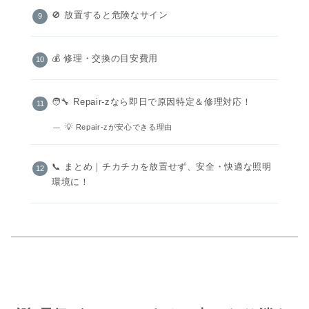
🚫 放置すると危険なサイン
💰 修理・交換の目安費用
🧑‍🔧 Repair-zなら即日で原因特定＆修理対応！
💡 Repair-zが安心できる理由
📞 まとめ｜チカチカを放置せず、安全・快適な照明
環境に！