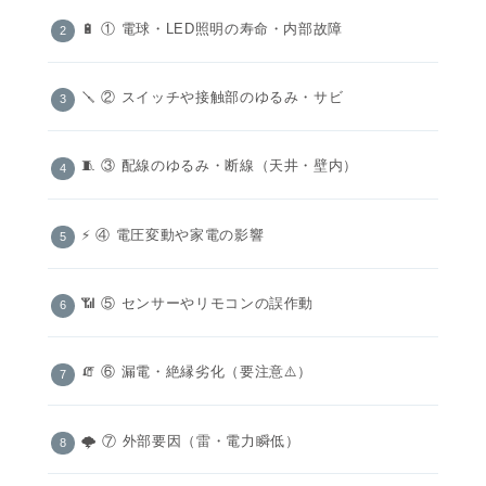
🔋 ① 電球・LED照明の寿命・内部故障
🪛 ② スイッチや接触部のゆるみ・サビ
🧵 ③ 配線のゆるみ・断線（天井・壁内）
⚡ ④ 電圧変動や家電の影響
📶 ⑤ センサーやリモコンの誤作動
🧯 ⑥ 漏電・絶縁劣化（要注意⚠️）
🌩️ ⑦ 外部要因（雷・電力瞬低）