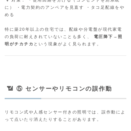
🔧 対策： ・使用回路を分ける（コンセントを別系統
に） ・電力契約のアンペアを見直す ・タコ足配線をや
める
特に築20年以上の住宅では、配線や分電盤が現代家電
の負荷に耐えきれていないことも多く、
電圧降下→照
明がチカチカ
という現象がよく見られます。
📶 ⑤ センサーやリモコンの誤作動
リモコン式や人感センサー付きの照明では、誤作動によ
って点いたり消えたりすることがあります。