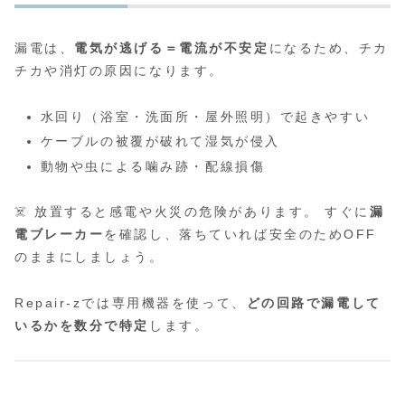
漏電は、
電気が逃げる＝電流が不安定
になるため、チカ
チカや消灯の原因になります。
水回り（浴室・洗面所・屋外照明）で起きやすい
ケーブルの被覆が破れて湿気が侵入
動物や虫による噛み跡・配線損傷
☠️ 放置すると感電や火災の危険があります。 すぐに
漏
電ブレーカー
を確認し、落ちていれば安全のためOFF
のままにしましょう。
Repair-zでは専用機器を使って、
どの回路で漏電して
いるかを数分で特定
します。