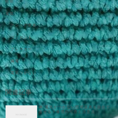
照明
電気
アンペア変更
コンセント
ブレーカー
漏電
電気つかない
関連記事
🧰 電気がつかない照明器具を自分で
直せる？修理の可否と注意点