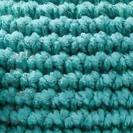
アンテナ
エアコン
ガス給湯器・エコキュート
エコキュート
ガス給湯器
会社情報
実例
施工実績
未分類
洗濯機