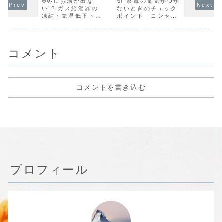
いう点ですよね。
❄️冬にお湯が出な
「電気がつかな
🔌 家電の電気がつか
夜、部屋が真っ暗
ります。 最
Repair-zでは、
い」というトラブ
のままだと本当に
DIY動画も
い!? ガス給湯器の
ないときのチェック
年間を通じて数千
ルの多くは、いく
不便ですよね。 で
簡単そうに
凍結・気温低下トラ
ポイント｜コンセン
件の電気トラブル
つかのチェックポ
も、焦って分解し
電気修理。 
ブルの原因と対策を
ト・内部故障の見分
を解決しています
イントを順番に確
てしまうのは危険
実際には、
徹底解説
け方
が、 実際に現場で
認するだけで、原
です⚠️照明器具が
違えると感
よく聞かれ...
因がはっきり分か
つかないとき、原
災・法律違..
る...
因...
コメント
コメントを書き込む
プロフィール