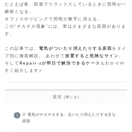
たとえば夜、部屋でリラックスしているときに照明が一
瞬暗くなる。
オフィスやリビングで照明が勝手に消える。
この“チカチカ現象”には、実はさまざまな原因がありま
す。
この記事では、
電気がついたり消えたりする原因
をタイ
プ別に徹底解説。 あわせて
放置すると危険なサイン
、
そして
Repair-zが即日で解決できるケース
もわかりや
すく紹介します⚡
目次
💡 電気がチカチカする・点いたり消えたりする主な
原因