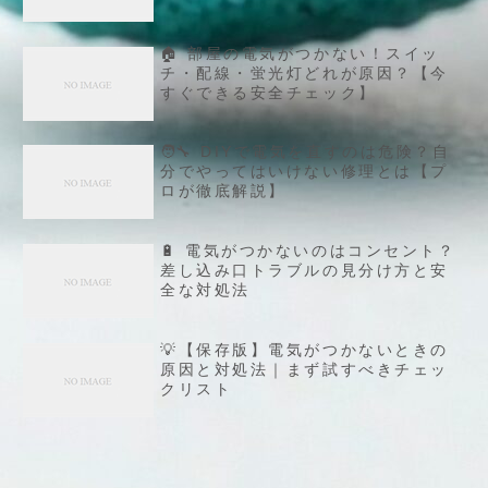
🏠 部屋の電気がつかない！スイッ
チ・配線・蛍光灯どれが原因？【今
すぐできる安全チェック】
🧑‍🔧 DIYで電気を直すのは危険？自
分でやってはいけない修理とは【プ
ロが徹底解説】
🔋 電気がつかないのはコンセント？
差し込み口トラブルの見分け方と安
全な対処法
💡【保存版】電気がつかないときの
原因と対処法｜まず試すべきチェッ
クリスト