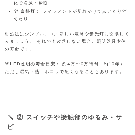
化で点滅・瞬断
💡
白熱灯：
フィラメントが切れかけで点いたり消
えたり
対処法はシンプル。 👉 新しい電球や蛍光灯に交換して
みましょう。 それでも改善しない場合、照明器具本体
の寿命です。
※LED照明の寿命目安：
約4万〜6万時間（約10年）
ただし湿気・熱・ホコリで短くなることもあります。
🪛 ② スイッチや接触部のゆるみ・サ
ビ