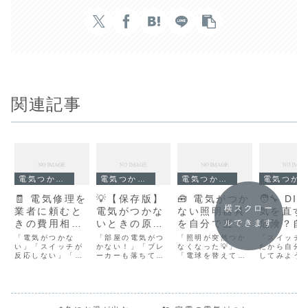
関連記事
電気つかない
電気つかない
電気つかない
電気つかない
🧾 電気修理を
💡【保存版】
🧰 電気がつか
🧑‍🔧 D
横スクロー
業者に頼むと
電気がつかな
ない照明器具
気を直す
きの費用相場
いときの原因
を自分で直せ
危険？自
ルできます
と注意点
と対処法｜ま
る？修理の可
やっては
「電気がつかな
「部屋の電気がつ
「照明が突然つか
「スイッチ
【2025年最新
い」「スイッチが
ず試すべきチ
かない！」「ブレ
否と注意点
なくなった💡」
ない修理
たから自分
反応しない」「コ
ーカーも落ちてな
「電球を替えても
してみよう
版】
ェックリスト
【プロが
ンセントが焦げ臭
いのに真っ暗…」
反応しない…」
「電気つか
解説】
い」⚡ そんなと
——そんなとき、
「もしかして照明
ど、ちょっ
き、まず気になる
つい焦ってしまい
器具が壊れた？」
て見ても大
のが『修理にいく
ますよね😣💦でも
——そんな経験、
しょ？」💡
らかかるの？』と
大丈夫です！実は
ありませんか？
気持ち、よ