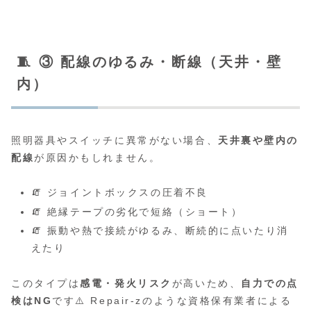
🧵 ③ 配線のゆるみ・断線（天井・壁
内）
照明器具やスイッチに異常がない場合、
天井裏や壁内の
配線
が原因かもしれません。
🧯 ジョイントボックスの圧着不良
🧯 絶縁テープの劣化で短絡（ショート）
🧯 振動や熱で接続がゆるみ、断続的に点いたり消
えたり
このタイプは
感電・発火リスク
が高いため、
自力での点
検はNG
です⚠️ Repair-zのような資格保有業者による