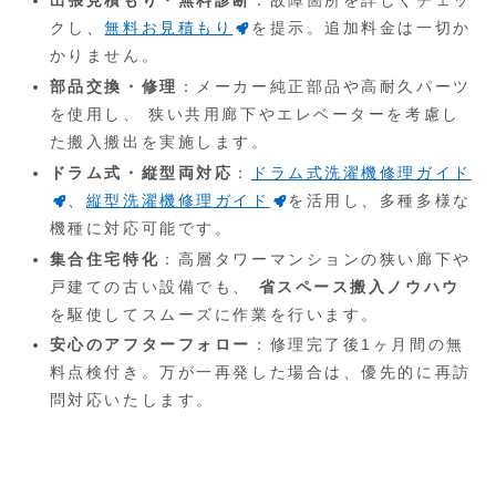
出張見積もり・無料診断
：故障箇所を詳しくチェッ
クし、
無料お見積もり
を提示。追加料金は一切か
かりません。
部品交換・修理
：メーカー純正部品や高耐久パーツ
を使用し、 狭い共用廊下やエレベーターを考慮し
た搬入搬出を実施します。
ドラム式・縦型両対応
：
ドラム式洗濯機修理ガイド
、
縦型洗濯機修理ガイド
を活用し、多種多様な
機種に対応可能です。
集合住宅特化
：高層タワーマンションの狭い廊下や
戸建ての古い設備でも、
省スペース搬入ノウハウ
を駆使してスムーズに作業を行います。
安心のアフターフォロー
：修理完了後1ヶ月間の無
料点検付き。万が一再発した場合は、優先的に再訪
問対応いたします。