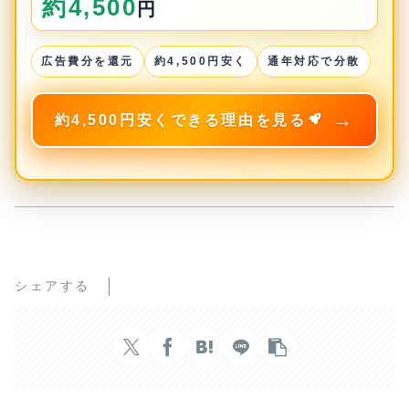
約4,500
円
広告費分を還元
約4,500円安く
通年対応で分散
約4,500円安くできる理由を見る
シェアする