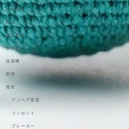
会社情報
実例
施工実績
未分類
洗濯機
照明
電気
アンペア変更
コンセント
ブレーカー