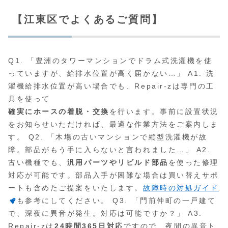
【江東区でよくあるご質問】
Q1. 「豊洲のタワーマンションでドラム式洗濯機を使
っていますが、給排水位置が高く届かない…」 A1. 洗
濯機給排水位置が高い場合でも、Repair-zは専門の工
具を使って
確実にホースの着脱・交換
を行います。事前に設置状況
をお知らせいただければ、最適な作業方法をご案内しま
す。 Q2. 「木場の古いマンションで縦型洗濯機が故
障。部品がもう手に入らないと言われました…」 A2.
古い機種でも、
汎用パーツやリビルド部品
を使った修理
対応が可能です。部品入手が困難な場合は買い替えサポ
ートも含めたご提案をいたします。
故障時の対処ガイド
も参考にしてください。 Q3. 「門前仲町の一戸建て
で、深夜に異音が発生。対応は可能ですか？」 A3.
Repair-zは
24時間365日対応
ですので、夜間の異音ト