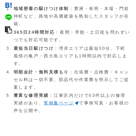
地域密着の駆けつけ体制
：豊洲・有明・木場・門前
仲町など、路地や高層建築を熟知したスタッフが在
籍。
365日24時間対応
：夜間・早朝・土日祝を問わずい
つでも対応可能です。
最短当日駆けつけ
：湾岸エリアは最短30分、下町
風情の亀戸・西大島エリアも1時間以内で対応しま
す。
明朗会計・無料見積もり
：出張費・点検費・キャン
セル料は一切不要。部品代や作業費を明示してご提
案します。
豊富な修理実績
：江東区内だけで53件以上の修理
実績があり、
実例集ページ
で事例写真・お客様の
声を公開中。