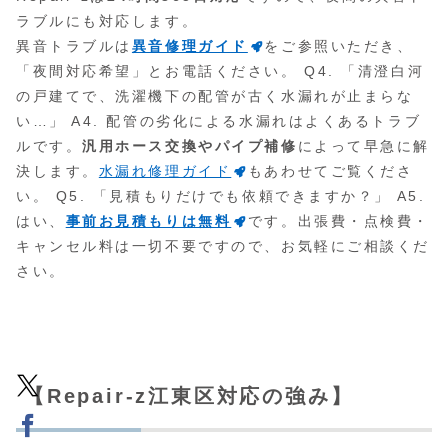
ラブルにも対応します。
異音トラブルは
異音修理ガイド
をご参照いただき、
「夜間対応希望」とお電話ください。 Q4. 「清澄白河
の戸建てで、洗濯機下の配管が古く水漏れが止まらな
い…」 A4. 配管の劣化による水漏れはよくあるトラブ
ルです。
汎用ホース交換やパイプ補修
によって早急に解
決します。
水漏れ修理ガイド
もあわせてご覧くださ
い。 Q5. 「見積もりだけでも依頼できますか？」 A5.
はい、
事前お見積もりは無料
です。出張費・点検費・
キャンセル料は一切不要ですので、お気軽にご相談くだ
さい。
【Repair-z江東区対応の強み】